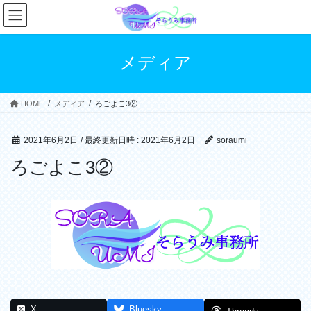
コ
ナ
ン
ビ
テ
ゲ
ン
ー
メディア
ツ
シ
へ
ョ
ス
ン
HOME
メディア
ろごよこ3②
キ
に
ッ
移
プ
動
2021年6月2日
/ 最終更新日時 :
2021年6月2日
soraumi
ろごよこ3②
X
Bluesky