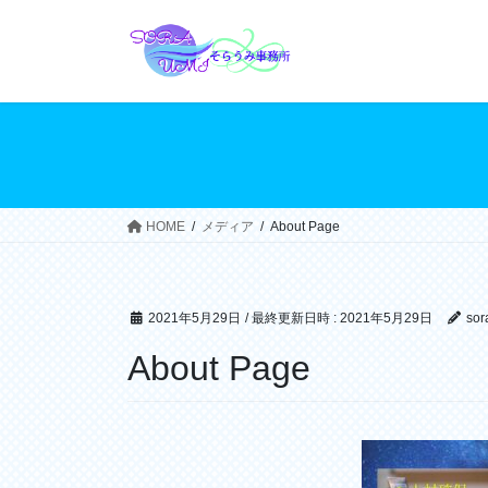
コ
ナ
ン
ビ
テ
ゲ
ン
ー
ツ
シ
へ
ョ
ス
ン
キ
に
ッ
移
HOME
メディア
About Page
プ
動
2021年5月29日
/ 最終更新日時 :
2021年5月29日
sor
About Page